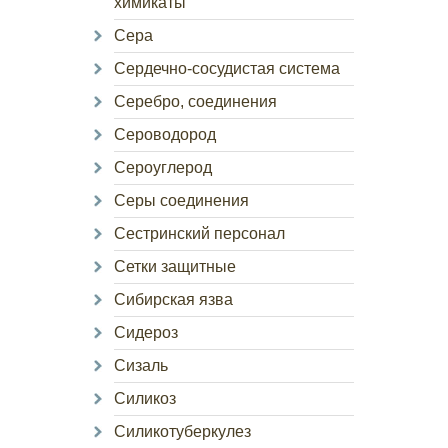
химикаты
Сера
Сердечно-сосудистая система
Серебро, соединения
Сероводород
Сероуглерод
Серы соединения
Сестринский персонал
Сетки защитные
Сибирская язва
Сидероз
Сизаль
Силикоз
Силикотуберкулез