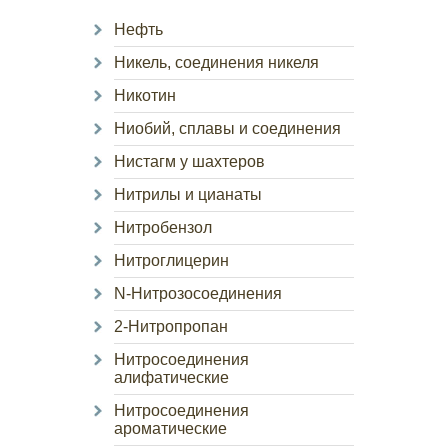
Нефть
Никель, соединения никеля
Никотин
Ниобий, сплавы и соединения
Нистагм у шахтеров
Нитрилы и цианаты
Нитробензол
Нитроглицерин
N-Нитрозосоединения
2-Нитропропан
Нитросоединения
алифатические
Нитросоединения
ароматические