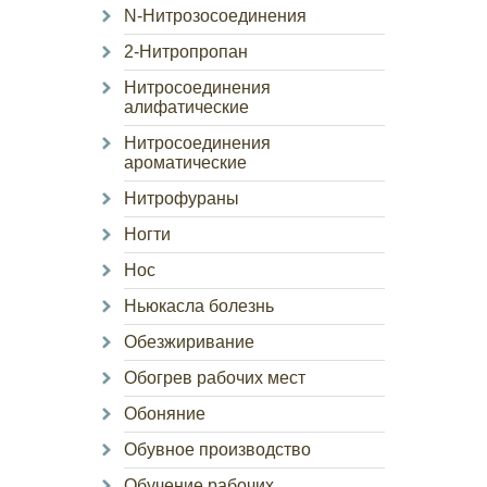
N-Нитрозосоединения
2-Нитропропан
Нитросоединения
алифатические
Нитросоединения
ароматические
Нитрофураны
Ногти
Нос
Ньюкасла болезнь
Обезжиривание
Обогрев рабочих мест
Обоняние
Обувное производство
Обучение рабочих