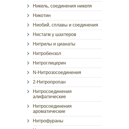
Никель, соединения никеля
Никотин
Ниобий, сплавы и соединения
Нистагм у шахтеров
Нитрилы и цианаты
Нитробензол
Нитроглицерин
N-Нитрозосоединения
2-Нитропропан
Нитросоединения
алифатические
Нитросоединения
ароматические
Нитрофураны