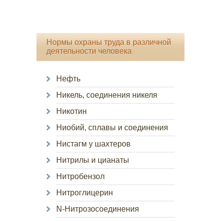
Нормы охраны труда в различной
деятельности человека
Нефть
Никель, соединения никеля
Никотин
Ниобий, сплавы и соединения
Нистагм у шахтеров
Нитрилы и цианаты
Нитробензол
Нитроглицерин
N-Нитрозосоединения