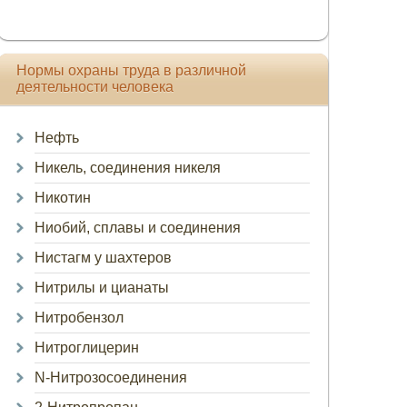
Нормы охраны труда в различной
деятельности человека
Нефть
Никель, соединения никеля
Никотин
Ниобий, сплавы и соединения
Нистагм у шахтеров
Нитрилы и цианаты
Нитробензол
Нитроглицерин
N-Нитрозосоединения