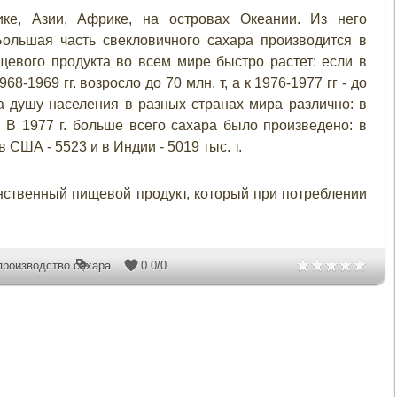
е, Азии, Африке, на островах Океании. Из него
Большая часть свекловичного сахара производится в
щевого продукта во всем мире быстро растет: если в
968-1969 гг. возросло до 70 млн. т, а к 1976-1977 гг - до
а душу населения в разных странах мира различно: в
. В 1977 г. больше всего сахара было произведено: в
в США - 5523 и в Индии - 5019 тыс. т.
инственный пищевой продукт, который при потреблении
производство сахара
0.0
/
0