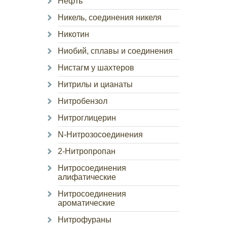
Нефть
Никель, соединения никеля
Никотин
Ниобий, сплавы и соединения
Нистагм у шахтеров
Нитрилы и цианаты
Нитробензол
Нитроглицерин
N-Нитрозосоединения
2-Нитропропан
Нитросоединения
алифатические
Нитросоединения
ароматические
Нитрофураны