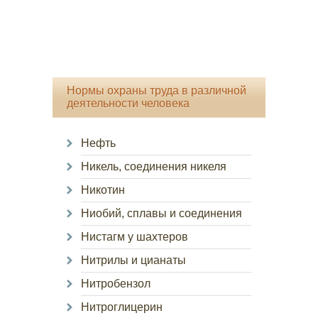
Нормы охраны труда в различной
деятельности человека
Нефть
Никель, соединения никеля
Никотин
Ниобий, сплавы и соединения
Нистагм у шахтеров
Нитрилы и цианаты
Нитробензол
Нитроглицерин