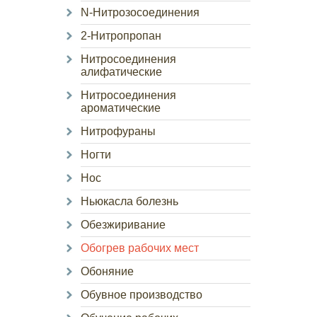
N-Нитрозосоединения
2-Нитропропан
Нитросоединения
алифатические
Нитросоединения
ароматические
Нитрофураны
Ногти
Нос
Ньюкасла болезнь
Обезжиривание
Обогрев рабочих мест
Обоняние
Обувное производство