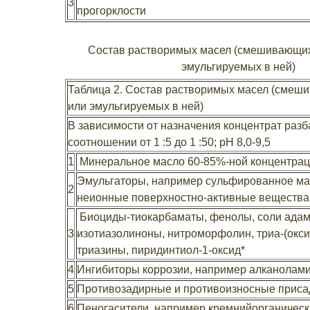
3
прогорклости
Состав растворимых масел (смешивающих
эмульгируемых в ней)
Таблица 2. Состав растворимых масел (смеш
или эмульгируемых в ней)
В зависимости от назначения концентрат раз
соотношении от 1 :5 до 1 :50; pH 8,0-9,5
1
Минеральное масло 60-85%-ной концентра
Эмульгаторы, например сульфированное ма
2
неионные поверхностно-активные вещества
Биоциды-тиокарбаматы, фенолы, соли адам
3
изотиазолиноны, нитроморфолин, триа-(окс
триазины, пиридинтиол-1-оксид*
4
Ингибиторы коррозии, например алканолам
5
Противозадирные и противоизносные приса
6
Пеногасители, например кремнийорганичес