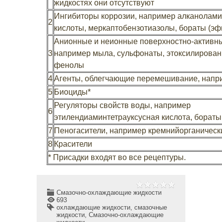
жидкостях они отсутствуют
Ингибиторы коррозии, например алканолам
2
кислоты, меркаптобензотиазолы, бораты (эф
Анионные и неионные поверхностно-активн
3
например мыла, сульфонаты, этоксилирован
фенолы
4
Агенты, облегчающие перемешивание, напри
5
Биоциды*
Регуляторы свойств воды, например
6
этилендиаминтетрауксусная кислота, борат
7
Пеногасители, например кремнийорганическ
8
Красители
*
Присадки входят во все рецептуры.
Смазочно-охлаждающие жидкости
693
охлаждающие жидкости
,
смазочные
жидкости
,
Смазочно-охлаждающие