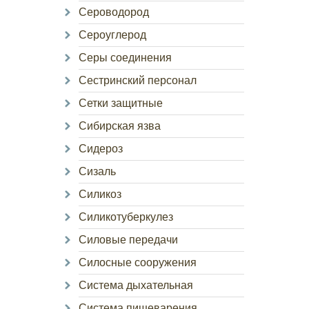
Сероводород
Сероуглерод
Серы соединения
Сестринский персонал
Сетки защитные
Сибирская язва
Сидероз
Сизаль
Силикоз
Силикотуберкулез
Силовые передачи
Силосные сооружения
Система дыхательная
Система пищеварения