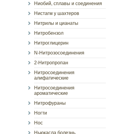
Ниобий, сплавы и соединения
Нистагм у шахтеров
Нитрилы и цианаты
Нитробензол
Нитроглицерин
N-Нитрозосоединения
2-Нитропропан
Нитросоединения
алифатические
Нитросоединения
ароматические
Нитрофураны
Ногти
Нос
Ньюкасла болезнь