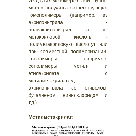
Из других мономеров этой группы
можно получить соответствующие
гомополимеры (например, из
акрилонитрила -
полиакрилонитрил, а из
метакриловой кислоты -
полиметакриловую кислоту) или
при совместной полимеризации-
сополимеры (например,
сополимеры метил- и
этилакрилата с
метилметакрилатом,
акрилонитрила со стиролом,
бутадиеном, винилхлоридом и
т.д.).
Метилметакрилат: