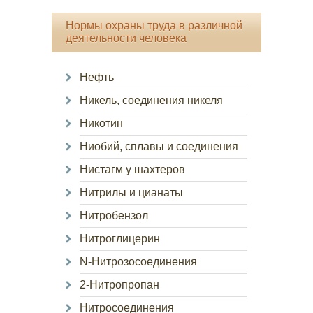
Нормы охраны труда в различной
деятельности человека
Нефть
Никель, соединения никеля
Никотин
Ниобий, сплавы и соединения
Нистагм у шахтеров
Нитрилы и цианаты
Нитробензол
Нитроглицерин
N-Нитрозосоединения
2-Нитропропан
Нитросоединения