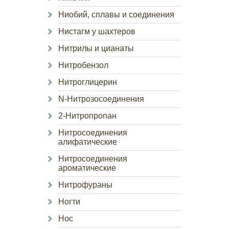
Ниобий, сплавы и соединения
Нистагм у шахтеров
Нитрилы и цианаты
Нитробензол
Нитроглицерин
N-Нитрозосоединения
2-Нитропропан
Нитросоединения
алифатические
Нитросоединения
ароматические
Нитрофураны
Ногти
Нос