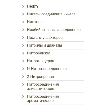
Нефть
Никель, соединения никеля
Никотин
Ниобий, сплавы и соединения
Нистагм у шахтеров
Нитрилы и цианаты
Нитробензол
Нитроглицерин
N-Нитрозосоединения
2-Нитропропан
Нитросоединения
алифатические
Нитросоединения
ароматические