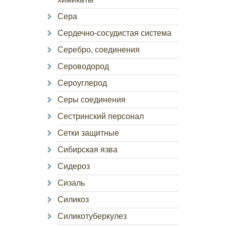
Сера
Сердечно-сосудистая система
Серебро, соединения
Сероводород
Сероуглерод
Серы соединения
Сестринский персонал
Сетки защитные
Сибирская язва
Сидероз
Сизаль
Силикоз
Силикотуберкулез