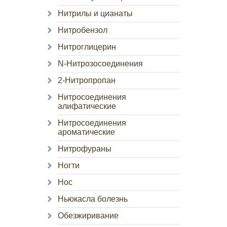
Нитрилы и цианаты
Нитробензол
Нитроглицерин
N-Нитрозосоединения
2-Нитропропан
Нитросоединения
алифатические
Нитросоединения
ароматические
Нитрофураны
Ногти
Нос
Ньюкасла болезнь
Обезжиривание