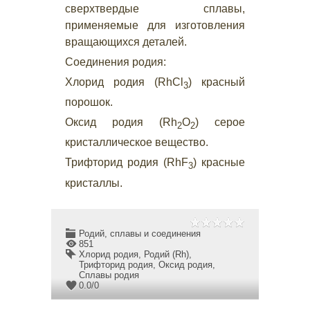
сверхтвердые сплавы,
применяемые для изготовления
вращающихся деталей.
Соединения родия:
Хлорид родия (RhCl
) красный
3
порошок.
Оксид родия (Rh
O
) серое
2
2
кристаллическое вещество.
Трифторид родия (RhF
) красные
3
кристаллы.
Родий, сплавы и соединения
851
Хлорид родия
,
Родий (Rh)
,
Трифторид родия
,
Оксид родия
,
Сплавы родия
0.0
/
0