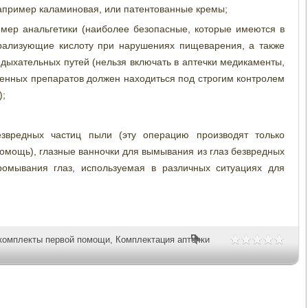
апример каламиновая, или патентованные кремы;
ер анальгетики (наиболее безопасные, которые имеются в
рализующие кислоту при нарушениях пищеварения, а также
ыхательных путей (нельзя включать в аптечки медикаменты,
твенных препаратов должен находиться под строгим контролем
);
звредных частиц пыли (эту операцию производят только
мощь), глазные ванночки для вымывания из глаз безвредных
ромывания глаз, используемая в различных ситуациях для
комплекты первой помощи
,
Комплектация аптечки