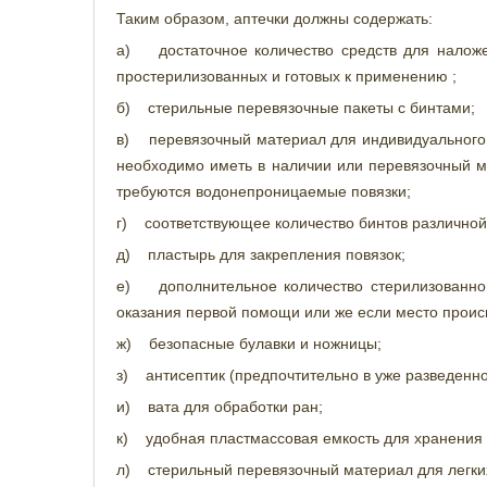
Таким образом, аптечки должны содержать:
а) достаточное количество средств для наложе
простерилизованных и готовых к применению ;
б) стерильные перевязочные пакеты с бинтами;
в) перевязочный материал для индивидуального п
необходимо иметь в наличии или перевязочный ма
требуются водонепроницаемые повязки;
г) соответствующее количество бинтов различно
д) пластырь для закрепления повязок;
е) дополнительное количество стерилизованной
оказания первой помощи или же если место происш
ж) безопасные булавки и ножницы;
з) антисептик (предпочтительно в уже разведенно
и) вата для обработки ран;
к) удобная пластмассовая емкость для хранения 
л) стерильный перевязочный материал для легких