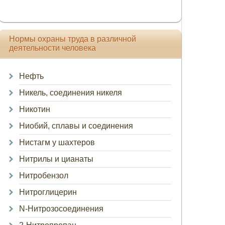
Нормы охраны труда в различной
деятельности человека
Нефть
Никель, соединения никеля
Никотин
Ниобий, сплавы и соединения
Нистагм у шахтеров
Нитрилы и цианаты
Нитробензол
Нитроглицерин
N-Нитрозосоединения