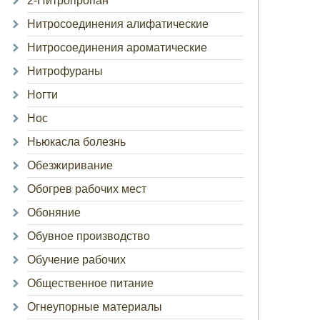
2-Нитропропан
Нитросоединения алифатические
Нитросоединения ароматические
Нитрофураны
Ногти
Нос
Ньюкасла болезнь
Обезжиривание
Обогрев рабочих мест
Обоняние
Обувное производство
Обучение рабочих
Общественное питание
Огнеупорные материалы