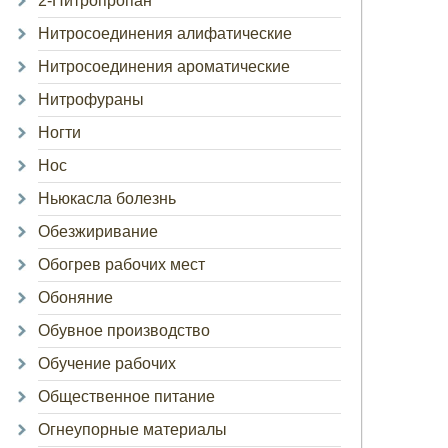
2-Нитропропан
Нитросоединения алифатические
Нитросоединения ароматические
Нитрофураны
Ногти
Нос
Ньюкасла болезнь
Обезжиривание
Обогрев рабочих мест
Обоняние
Обувное производство
Обучение рабочих
Общественное питание
Огнеупорные материалы