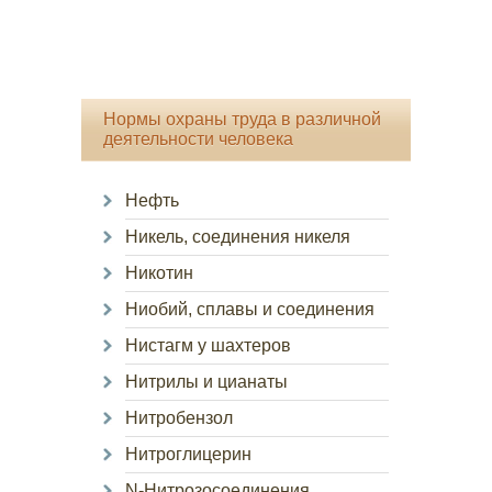
Нормы охраны труда в различной
деятельности человека
Нефть
Никель, соединения никеля
Никотин
Ниобий, сплавы и соединения
Нистагм у шахтеров
Нитрилы и цианаты
Нитробензол
Нитроглицерин
N-Нитрозосоединения