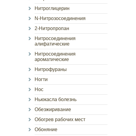
Нитроглицерин
N-Нитрозосоединения
2-Нитропропан
Нитросоединения
алифатические
Нитросоединения
ароматические
Нитрофураны
Ногти
Нос
Ньюкасла болезнь
Обезжиривание
Обогрев рабочих мест
Обоняние