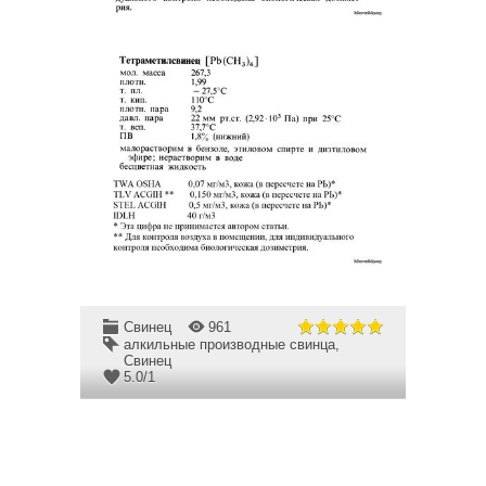
Свинец
961
алкильные производные свинца
,
Свинец
5.0
/
1