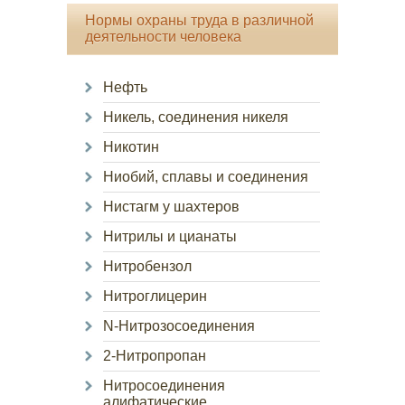
Нормы охраны труда в различной
деятельности человека
Нефть
Никель, соединения никеля
Никотин
Ниобий, сплавы и соединения
Нистагм у шахтеров
Нитрилы и цианаты
Нитробензол
Нитроглицерин
N-Нитрозосоединения
2-Нитропропан
Нитросоединения
алифатические