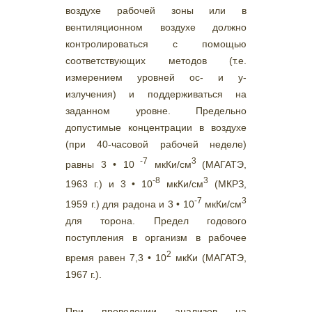
воздухе рабочей зоны или в
вентиляционном воздухе должно
контролироваться с помощью
соответствующих методов (т.е.
измерением уровней ос- и у-
излучения) и поддерживаться на
заданном уровне. Предельно
допустимые концентрации в воздухе
(при 40-часовой рабочей неделе)
-7
3
равны 3 • 10
мкКи/см
(МАГАТЭ,
-8
3
1963 г.) и 3 • 10
мкКи/см
(МКРЗ,
-7
3
1959 г.) для радона и 3 • 10
мкКи/см
для торона. Предел годового
поступления в организм в рабочее
2
время равен 7,3 • 10
мкКи (МАГАТЭ,
1967 г.).
При проведении анализов на