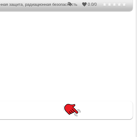
нная защита
,
радиационная безопасность
0.0
/
0