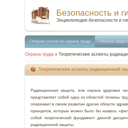
Безопасность и г
Энциклопедия безопасности и ги
Сборник статей по охране труда
Охрана труда 
Охрана труда
» Теоретические аспекты радиац
Теоретические аспекты радиационной з
Радиационная защита, или охрана здоровья чел
представляет собой одну из областей гигиены тр
опережает в своем развитии другие области здра
принципов, которые можно было бы назвать «фи
собой теоретический фундамент данной дисципл
радиационной защиты.