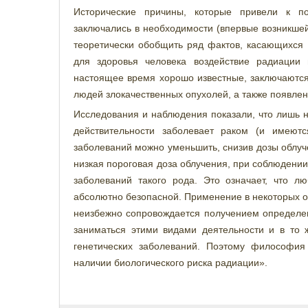
Исторические причины, которые привели к п
заключались в необходимости (впервые возникше
теоретически обобщить ряд фактов, касающихся 
для здоровья человека воздействие радиации 
настоящее время хорошо известные, заключаются
людей злокачественных опухолей, а также появлен
Исследования и наблюдения показали, что лишь н
действительности заболевает раком (и имеютс
заболеваний можно уменьшить, снизив дозы облуче
низкая пороговая доза облучения, при соблюдени
заболеваний такого рода. Это означает, что л
абсолютно безопасной. Применение в некоторых о
неизбежно сопровождается получением определенн
заниматься этими видами деятельности и в то 
генетических заболеваний. Поэтому философи
наличии биологического риска радиации».