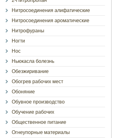
2-Нитропропан
Нитросоединения алифатические
Нитросоединения ароматические
Нитрофураны
Ногти
Нос
Ньюкасла болезнь
Обезжиривание
Обогрев рабочих мест
Обоняние
Обувное производство
Обучение рабочих
Общественное питание
Огнеупорные материалы