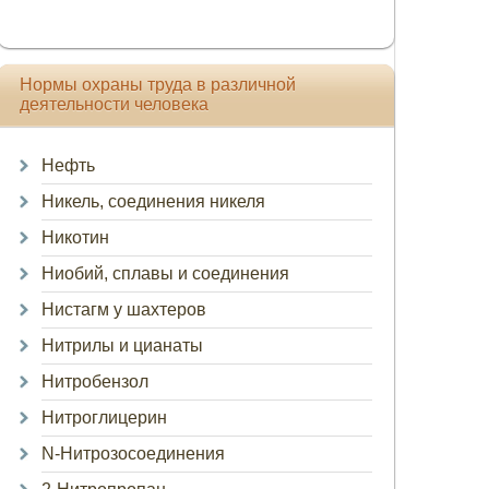
Нормы охраны труда в различной
деятельности человека
Нефть
Никель, соединения никеля
Никотин
Ниобий, сплавы и соединения
Нистагм у шахтеров
Нитрилы и цианаты
Нитробензол
Нитроглицерин
N-Нитрозосоединения