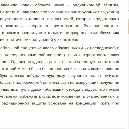
оявлению новой области науки - радиационной защиты,
й вместе с началом использования ионизирующих излучений)
неустранимых полностью опасностей, которые представляет
в некоторых сферах его деятельности. Эти опасности, в
 в возникновении у некоторых из подвергавшихся облучению
ии генетических нарушений у их потомков.
ебольшой процент из числа облученных (и их наследников) в
я наследственные заболевания) и что вероятность таких
ния. Однако не удалось доказать, что существует достаточно
и которой можно было бы полностью исключить возникновение
юбую сколько-нибудь малую дозу излучения нельзя считать
бластях человеческой деятельности ионизирующих излучений
ых доз, пусть даже небольших; отсюда следует, что нельзя
же время избежать риска возникновения злокачественных и
я радиационной защиты основана на концепции «жить при