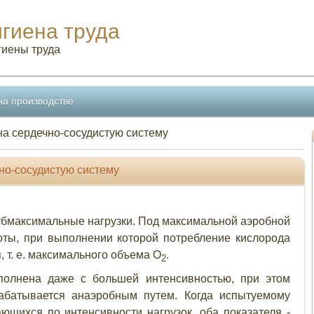
игиена труда
гиены труда
на производстве
на сердечно-сосудистую систему
чно-сосудистую систему
убмаксимальные нагрузки. Под максимальной аэробной
оты, при выполнении которой потребление кислорода
, т. е. максимального объема O
.
2
полнена даже с большей интенсивностью, при этом
абатывается анаэробным путем. Когда испытуемому
ющихся по интенсивности нагрузок, оба показателя -