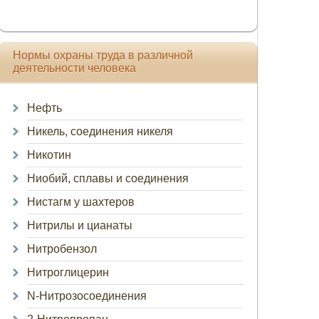
Нормы охраны труда в различной
деятельности человека
Нефть
Никель, соединения никеля
Никотин
Ниобий, сплавы и соединения
Нистагм у шахтеров
Нитрилы и цианаты
Нитробензол
Нитроглицерин
N-Нитрозосоединения