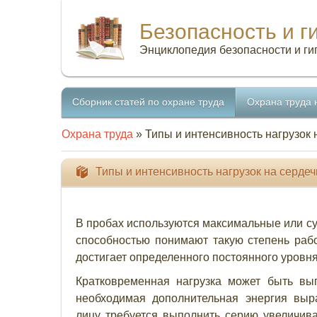
Безопасность и г
Энциклопедия безопасности и ги
Сборник статей по охране труда
Охрана труда 
Охрана труда
» Типы и интенсивность нагрузок 
Типы и интенсивность нагрузок на серде
В пробах используются максимальные или с
способностью понимают такую степень раб
достигает определенного постоянного уровня
Кратковременная нагрузка может быть вы
необходимая дополнительная энергия выр
лицу требуется выполнить серию увеличива