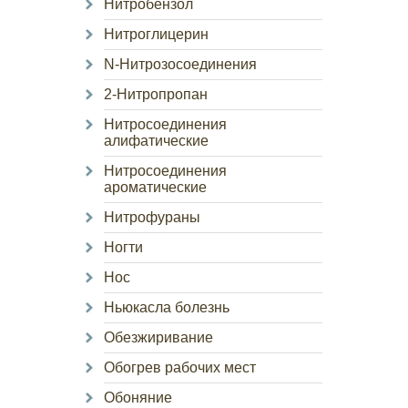
Нитробензол
Нитроглицерин
N-Нитрозосоединения
2-Нитропропан
Нитросоединения
алифатические
Нитросоединения
ароматические
Нитрофураны
Ногти
Нос
Ньюкасла болезнь
Обезжиривание
Обогрев рабочих мест
Обоняние