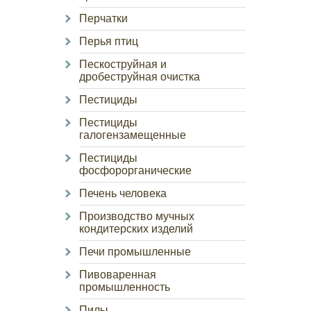
Перчатки
Перья птиц
Пескоструйная и
дробеструйная очистка
Пестициды
Пестициды
галогензамещенные
Пестициды
фосфорорганические
Печень человека
Производство мучных
кондитерских изделий
Печи промышленные
Пивоваренная
промышленность
Пилы