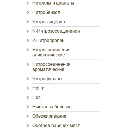
Нитрилы и цианаты
Нитробензол
Нитроглицерин
N-Нитрозосоединения
2-Нитропропан
Нитросоединения
алифатические
Нитросоединения
ароматические
Нитрофураны
Ногти
Нос
Ньюкасла болезнь
Обезжиривание
Обогрев рабочих мест