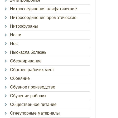
2-Нитропропан
Нитросоединения алифатические
Нитросоединения ароматические
Нитрофураны
Ногти
Нос
Ньюкасла болезнь
Обезжиривание
Обогрев рабочих мест
Обоняние
Обувное производство
Обучение рабочих
Общественное питание
Огнеупорные материалы