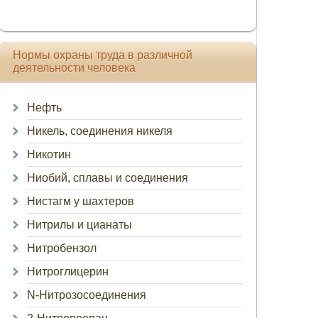
Нормы охраны труда в различной
деятельности человека
Нефть
Никель, соединения никеля
Никотин
Ниобий, сплавы и соединения
Нистагм у шахтеров
Нитрилы и цианаты
Нитробензол
Нитроглицерин
N-Нитрозосоединения