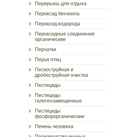
Перерывы для отдыха
Пероксид бензоила
Пероксид водорода
Пероксидные соединения
органические
Перчатки
Перья птиц
Пескоструйная и
дробеструйная очистка
Пестициды
Пестициды
галогензамещенные
Пестициды
фосфорорганические
Печень человека
Производство мучных