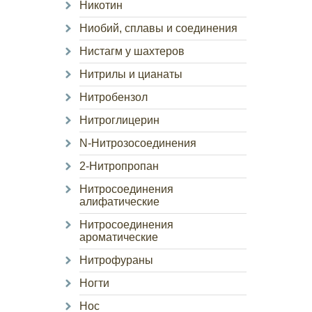
Никотин
Ниобий, сплавы и соединения
Нистагм у шахтеров
Нитрилы и цианаты
Нитробензол
Нитроглицерин
N-Нитрозосоединения
2-Нитропропан
Нитросоединения
алифатические
Нитросоединения
ароматические
Нитрофураны
Ногти
Нос