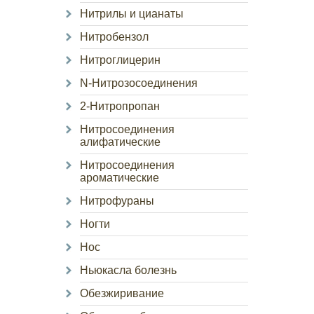
Нитрилы и цианаты
Нитробензол
Нитроглицерин
N-Нитрозосоединения
2-Нитропропан
Нитросоединения
алифатические
Нитросоединения
ароматические
Нитрофураны
Ногти
Нос
Ньюкасла болезнь
Обезжиривание