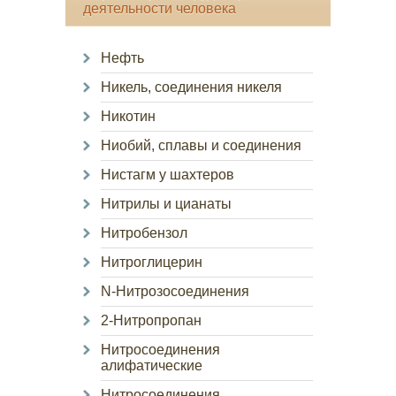
деятельности человека
Нефть
Никель, соединения никеля
Никотин
Ниобий, сплавы и соединения
Нистагм у шахтеров
Нитрилы и цианаты
Нитробензол
Нитроглицерин
N-Нитрозосоединения
2-Нитропропан
Нитросоединения
алифатические
Нитросоединения