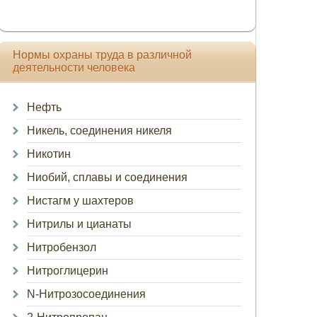
Нормы охраны труда в различной
деятельности человека
Нефть
Никель, соединения никеля
Никотин
Ниобий, сплавы и соединения
Нистагм у шахтеров
Нитрилы и цианаты
Нитробензол
Нитроглицерин
N-Нитрозосоединения