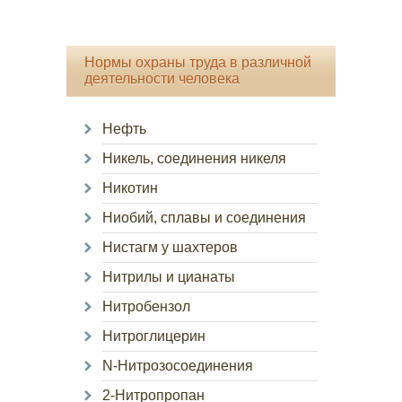
Нормы охраны труда в различной
деятельности человека
Нефть
Никель, соединения никеля
Никотин
Ниобий, сплавы и соединения
Нистагм у шахтеров
Нитрилы и цианаты
Нитробензол
Нитроглицерин
N-Нитрозосоединения
2-Нитропропан