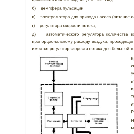
б) демпфера пульсации;
в) электромотора для привода насоса (питание о
г) регулятора скорости потока;
д) автоматического регулятора количества во
пропорциональному расходу воздуха, проходяще
имеется регулятор скорости потока для большей 
К
с
у
а
п
т
б
Р
Н
м