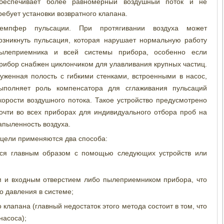
беспечивает более равномерный воздушный поток и не
ребует установки возвратного клапана.
емпфер пульсации. При протягивании воздуха может
озникнуть пульсация, которая нарушает нормальную работу
ылеприемника и всей системы прибора, особенно если
рибор снабжен циклончиком для улавливания крупных частиц.
уженная полость с гибкими стенками, встроенными в насос,
ыполняет роль компенсатора для сглаживания пульсаций
корости воздушного потока. Такое устройство предусмотрено
очти во всех приборах для индивидуального отбора проб на
апыленность воздуха.
й цели применяются два способа:
тся главным образом с помощью следующих устройств или
 и входным отверстием либо пылеприемником прибора, что
 давления в системе;
клапана (главный недостаток этого метода состоит в том, что
насоса);