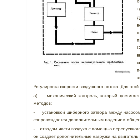
о
т
Д
в
п
п
С
в
с
п
з
Регулировка скорости воздушного потока. Для это
а) механический контроль, который достигае
методов:
- установкой шиберного затвора между насосом
сопровождается дополнительным падением общего
- отводом части воздуха с помощью перепускного 
он создает дополнительные нагрузки на двигатель 