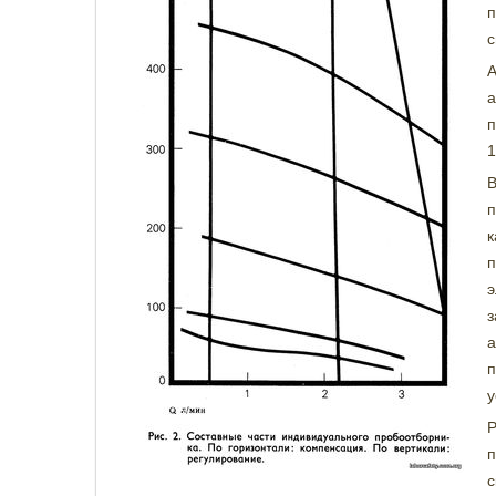
с
А
а
п
1
п
к
э
а
у
п