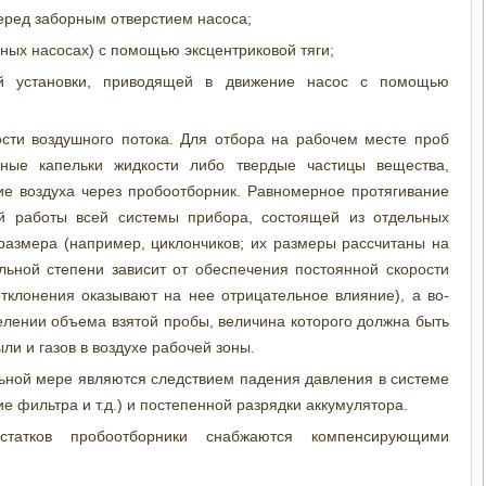
еред заборным отверстием насоса;
ых насосах) с помощью эксцентриковой тяги;
 установки, приводящей в движение насос с помощью
ости воздушного потока. Для отбора на рабочем месте проб
нные капельки жидкости либо твердые частицы вещества,
ие воздуха через пробоотборник. Равномерное протягивание
ой работы всей системы прибора, состоящей из отдельных
азмера (например, циклончиков; их размеры рассчитаны на
льной степени зависит от обеспечения постоянной скорости
отклонения оказывают на нее отрицательное влияние), а во-
елении объема взятой пробы, величина которого должна быть
ли и газов в воздухе рабочей зоны.
льной мере являются следствием падения давления в системе
 фильтра и т.д.) и постепенной разрядки аккумулятора.
татков пробоотборники снабжаются компенсирующими