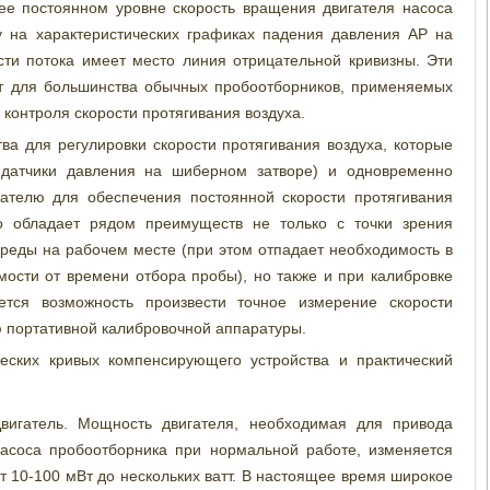
ее постоянном уровне скорость вращения двигателя насоса
у на характеристических графиках падения давления АР на
сти потока имеет место линия отрицательной кривизны. Эти
ят для большинства обычных пробоотборников, применяемых
 контроля скорости протягивания воздуха.
ва для регулировки скорости протягивания воздуха, которые
датчики давления на шиберном затворе) и одновременно
гателю для обеспечения постоянной скорости протягивания
во обладает рядом преимуществ не только с точки зрения
реды на рабочем месте (при этом отпадает необходимость в
имости от времени отбора пробы), но также и при калибровке
ется возможность произвести точное измерение скорости
ю портативной калибровочной аппаратуры.
еских кривых компенсирующего устройства и практический
вигатель. Мощность двигателя, необходимая для привода
асоса пробоотборника при нормальной работе, изменяется
т 10-100 мВт до нескольких ватт. В настоящее время широкое