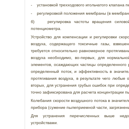
- установкой трехходового игольчатого клапана п
- регулировкой положения мембраны (в мембранн
б) регулировка частоты вращения силовой
потенциометра.
Устройство для компенсации и регулировки скор
воздуха, содержащего токсичные газы, взвеше
требуется относительно равномерное протягиван
воздуха необходимо, во-первых, для нормальн
элементов, осаждающих частицы определенного р
определенный поток, и эффективность в значите
протягивания воздуха, в результате чего любые 
вторых, для устранения грубых ошибок при опред
точно зафиксирована для расчета концентрации пы
Колебания скорости воздушного потока в значите
прибора (сужение пылеприемной части, загрязнение
Для устранения перечисленных выше недос
устройствами.