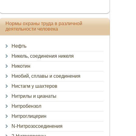
Нормы охраны труда в различной
деятельности человека
Нефть
Никель, соединения никеля
Никотин
Ниобий, сплавы и соединения
Нистагм у шахтеров
Нитрилы и цианаты
Нитробензол
Нитроглицерин
N-Нитрозосоединения