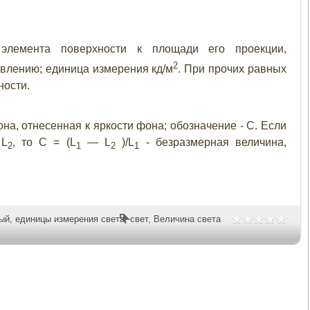
емента поверхности к площади его проекции,
2
влению; единица измерения кд/м
. При прочих равных
ности.
на, отнесенная к яркости фона; обозначение - С. Если
 L
, то С = (L
— L
)/L
- безразмерная величина,
2
1
2
1
ный
,
единицы измерения света
,
свет
,
Величина света