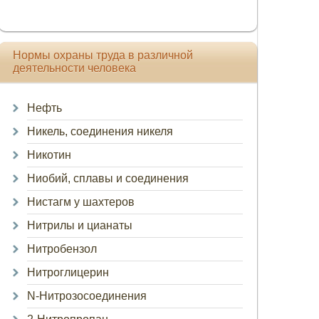
Нормы охраны труда в различной
деятельности человека
Нефть
Никель, соединения никеля
Никотин
Ниобий, сплавы и соединения
Нистагм у шахтеров
Нитрилы и цианаты
Нитробензол
Нитроглицерин
N-Нитрозосоединения