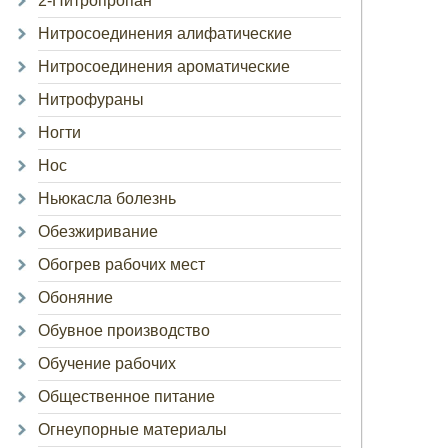
2-Нитропропан
Нитросоединения алифатические
Нитросоединения ароматические
Нитрофураны
Ногти
Нос
Ньюкасла болезнь
Обезжиривание
Обогрев рабочих мест
Обоняние
Обувное производство
Обучение рабочих
Общественное питание
Огнеупорные материалы