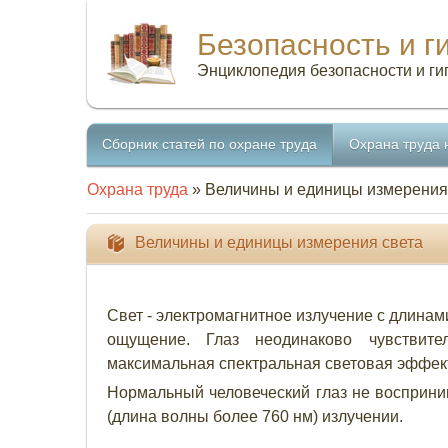
Безопасность и г
Энциклопедия безопасности и ги
Сборник статей по охране труда
Охрана труда 
Охрана труда
» Величины и единицы измерения
Величины и единицы измерения света
Свет - электромагнитное излучение с длинам
ощущение. Глаз неодинаково чувствите
максимальная спектральная световая эффекти
Нормальный человеческий глаз не восприним
(длина волны более 760 нм) излучении.