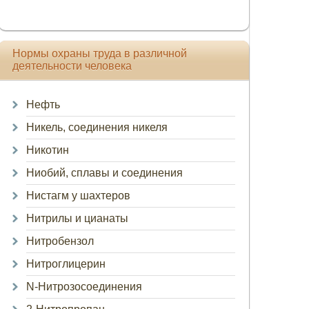
Нормы охраны труда в различной
деятельности человека
Нефть
Никель, соединения никеля
Никотин
Ниобий, сплавы и соединения
Нистагм у шахтеров
Нитрилы и цианаты
Нитробензол
Нитроглицерин
N-Нитрозосоединения