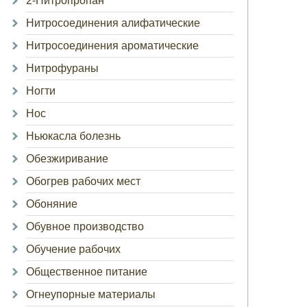
2-Нитропропан
Нитросоединения алифатические
Нитросоединения ароматические
Нитрофураны
Ногти
Нос
Ньюкасла болезнь
Обезжиривание
Обогрев рабочих мест
Обоняние
Обувное производство
Обучение рабочих
Общественное питание
Огнеупорные материалы