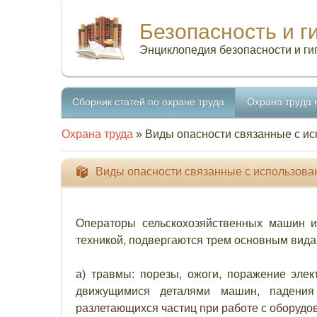
Безопасность и г
Энциклопедия безопасности и ги
Сборник статей по охране труда
Охрана труда 
Охрана труда
» Виды опасности связанные с ис
Виды опасности связанные с использова
Операторы сельскохозяйственных машин и
техникой, подвергаются трем основным вида
а) травмы: порезы, ожоги, поражение элек
движущимися деталями машин, падени
разлетающихся частиц при работе с оборудо