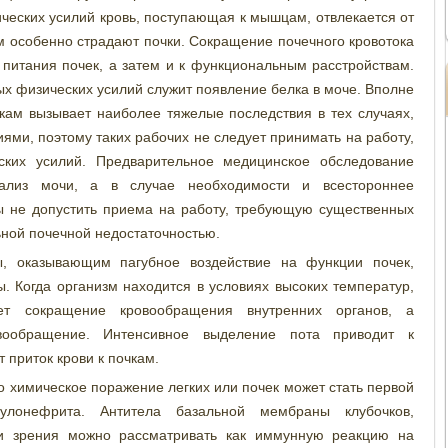
ческих усилий кровь, поступающая к мышцам, отвлекается от
м особенно страдают почки. Сокращение почечного кровотока
питания почек, а затем и к функциональным расстройствам.
 физических усилий служит появление белка в моче. Вполне
чкам вызывает наиболее тяжелые последствия в тех случаях,
ями, поэтому таких рабочих не следует принимать на работу,
ких усилий. Предварительное медицинское обследование
ализ мочи, а в случае необходимости и всестороннее
бы не допустить приема на работу, требующую существенных
ной почечной недостаточностью.
, оказывающим пагубное воздействие на функции почек,
 Когда организм находится в условиях высоких температур,
ет сокращение кровообращения внутренних органов, а
вообращение. Интенсивное выделение пота приводит к
 приток крови к почкам.
о химическое поражение легких или почек может стать первой
улонефрита. Антитела базальной мембраны клубочков,
ки зрения можно рассматривать как иммунную реакцию на