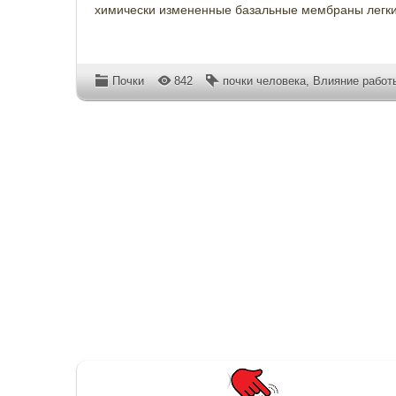
химически измененные базальные мембраны легки
Почки
842
почки человека
,
Влияние работ