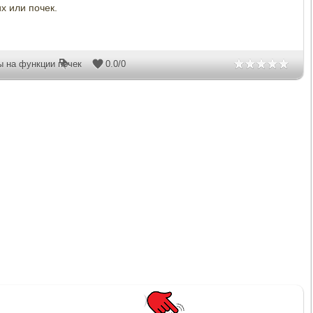
х или почек.
ы на функции почек
0.0
/
0