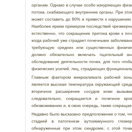
органам. Однако в случае особо изнуряющих физи
потока, снабжающего внутренние органы. При это
может составить до 80% и привести к нарушению 
Наиболее ярким примером последствий чрезмерных
естественно, что сокращение притока крови к по
когда рабочий уже страдает почечными заболевани
требующую средних или существенных физичес
должно обязательно включать тщательный ан
обследование деятельности почек, для того что
физических усилий, лиц, страдающих функциональ
Главным фактором микроклимата рабочей зоны
является высокая температура окружающей среды.
вторичное расширение сосудов кожи вызыва
следовательно, сокращается и почечное кро
обезвоживанию и, в свою очередь, также сокращает
Недавно было высказано предположение о том, чт
стадией в патогенезе аутоиммунного гломер
обнаруженные при этом синдроме, с этой точ