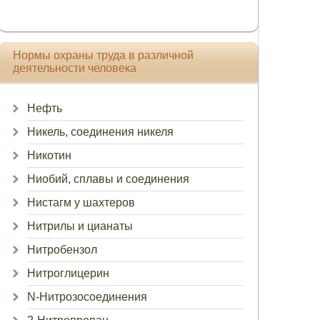
Нормы охраны труда в различной
деятельности человека
Нефть
Никель, соединения никеля
Никотин
Ниобий, сплавы и соединения
Нистагм у шахтеров
Нитрилы и цианаты
Нитробензол
Нитроглицерин
N-Нитрозосоединения