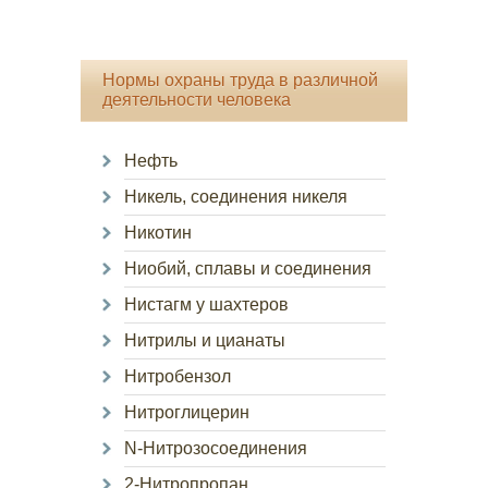
Нормы охраны труда в различной
деятельности человека
Нефть
Никель, соединения никеля
Никотин
Ниобий, сплавы и соединения
Нистагм у шахтеров
Нитрилы и цианаты
Нитробензол
Нитроглицерин
N-Нитрозосоединения
2-Нитропропан