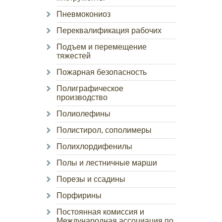
Пневмокониоз
Переквалификация рабочих
Подъем и перемещение
тяжестей
Пожарная безопасность
Полиграфическое
производство
Полиолефины
Полистирол, сополимеры
Полихлордифенилы
Полы и лестничные марши
Порезы и ссадины
Порфирины
Постоянная комиссия и
Международная ассоциация по