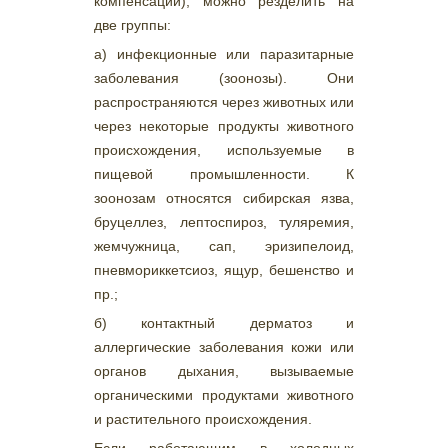
компенсации), можно резделить на
две группы:
а) инфекционные или паразитарные
заболевания (зоонозы). Они
распространяются через животных или
через некоторые продукты животного
происхождения, используемые в
пищевой промышленности. К
зоонозам относятся сибирская язва,
бруцеллез, лептоспироз, туляремия,
жемчужница, сап, эризипелоид,
пневмориккетсиоз, ящур, бешенство и
пр.;
б) контактный дерматоз и
аллергические заболевания кожи или
органов дыхания, вызываемые
органическими продуктами животного
и растительного происхождения.