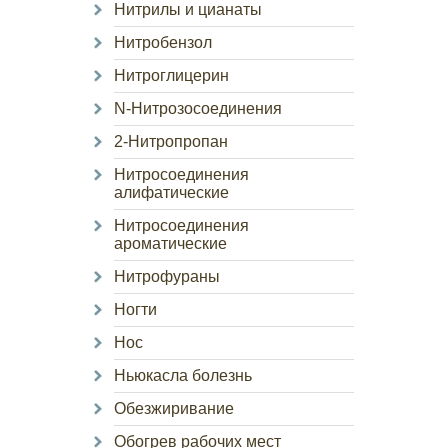
Нитрилы и цианаты
Нитробензол
Нитроглицерин
N-Нитрозосоединения
2-Нитропропан
Нитросоединения
алифатические
Нитросоединения
ароматические
Нитрофураны
Ногти
Нос
Ньюкасла болезнь
Обезжиривание
Обогрев рабочих мест