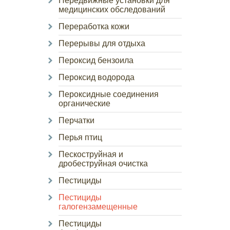
Передвижные установки для
медицинских обследований
Переработка кожи
Перерывы для отдыха
Пероксид бензоила
Пероксид водорода
Пероксидные соединения
органические
Перчатки
Перья птиц
Пескоструйная и
дробеструйная очистка
Пестициды
Пестициды
галогензамещенные
Пестициды