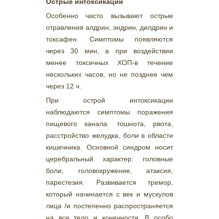
Острые интоксикации
Особенно часто вызывают острые
отравления алдрин, эндрин, дилдрин и
токсафен. Симптомы появляются
через 30 мин, а при воздействии
менее токсичных ХОП-в течение
нескольких часов, но не позднее чем
через 12 ч.
При острой интоксикации
наблюдаются симптомы поражения
пищевого канала: тошнота, рвота,
расстройство желудка, боли в области
кишечника. Основной синдром носит
церебральный характер: головные
боли, головокружение, атаксия,
парестезия. Развивается тремор,
который начинается с век и мускулов
лица /и постепенно распространяется
на все тело и конечности. В особо