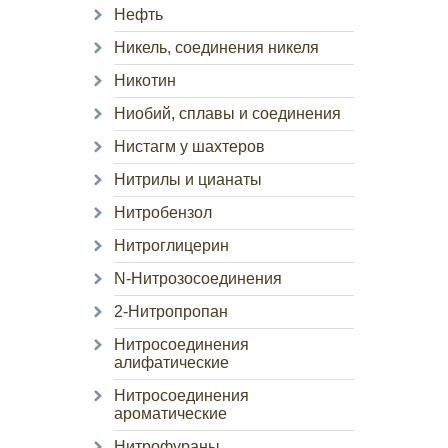
Нефть
Никель, соединения никеля
Никотин
Ниобий, сплавы и соединения
Нистагм у шахтеров
Нитрилы и цианаты
Нитробензол
Нитроглицерин
N-Нитрозосоединения
2-Нитропропан
Нитросоединения
алифатические
Нитросоединения
ароматические
Нитрофураны