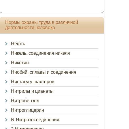
Нормы охраны труда в различной
деятельности человека
Нефть
Никель, соединения никеля
Никотин
Ниобий, сплавы и соединения
Нистагм у шахтеров
Нитрилы и цианаты
Нитробензол
Нитроглицерин
N-Нитрозосоединения