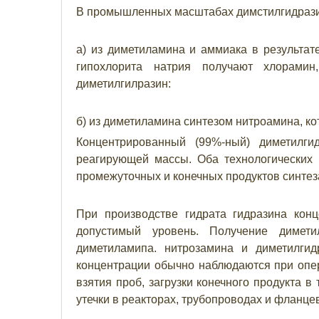
В промышленных масштабах димстилгидрази
а) из диметиламина и аммиака в результат
гипохлорита натрия получают хлорамин
диметилгилразин:
б) из диметиламина синтезом нитроамина, к
Концентрированный (99%-ный) диметилги
реагирующей массы. Оба технологических
промежуточных и конечных продуктов синтеза
При производстве гидрата гидразина кон
допустимый уровень. Получение димети
диметиламипа. нитрозамина и диметилги
концентрации обычно наблюдаются при опер
взятия проб, загрузки конечного продукта в 
утечки в реакторах, трубопроводах и фланце