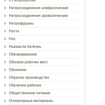
2-Нитропропан
Нитросоединения алифатические
Нитросоединения ароматические
Нитрофураны
Ногти
Нос
Ньюкасла болезнь
Обезжиривание
Обогрев рабочих мест
Обоняние
Обувное производство
Обучение рабочих
Общественное питание
Огнеупорные материалы