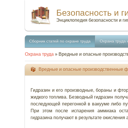
Безопасность и г
Энциклопедия безопасности и ги
Сборник статей по охране труда
Охрана труда 
Охрана труда
» Вредные и опасные производст
Вредные и опасные производственные ф
Гидразин и его производные, бораны и фт
жидкого топлива. Безводный гидразин получ
последующей перегонкой в вакууме либо пу
При этом после испарения аммиака оста
гидразина получают в результате окисления