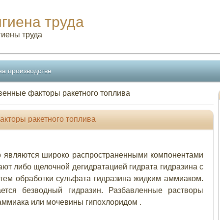
игиена труда
гиены труда
на производстве
венные факторы ракетного топлива
акторы ракетного топлива
ор являются широко распространенными компонентами
ают либо щелочной дегидратацией гидрата гидразина с
тем обработки сульфата гидразина жидким аммиаком.
ется безводный гидразин. Разбавленные растворы
 аммиака или мочевины гипохлоридом .