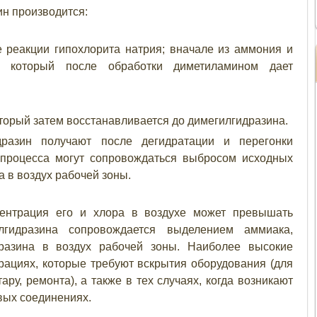
н производится:
е реакции гипохлорита натрия; вначале из аммония и
, который после обработки диметиламином дает
оторый затем восстанавливается до димегилгидразина.
дразин получают после дегидратации и перегонки
 процесса могут сопровождаться выбросом исходных
 в воздух рабочей зоны.
центрация его и хлора в воздухе может превышать
лгидразина сопровождается выделением аммиака,
дразина в воздух рабочей зоны. Наиболее высокие
ациях, которые требуют вскрытия оборудования (для
тару, ремонта), а также в тех случаях, когда возникают
вых соединениях.