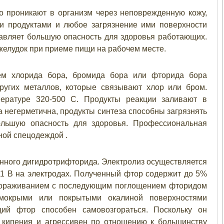
о проникают в организм через неповрежденную кожу,
и продуктами и любое загрязнение ими поверхности
авляет большую опасность для здоровья работающих.
желудок при приеме пищи на рабочем месте.
м хлорида бора, бромида бора или фторида бора
ругих металлов, которые связывают хлор или бром.
пературе 320-500 С. Продукты реакции заливают в
 негерметична, продукты синтеза способны загрязнять
ольшую опасность для здоровья. Профессиональная
ной спецодеждой .
нного дигидротрифторида. Электролиз осуществляется
11 В на электродах. Полученный фтор содержит до 5%
амораживанием с последующим поглощением фторидом
 мокрыми или покрытыми окалиной поверхностями
ций фтор способен самовозгораться. Поскольку он
у кипения и агрессивен по отношению к большинству