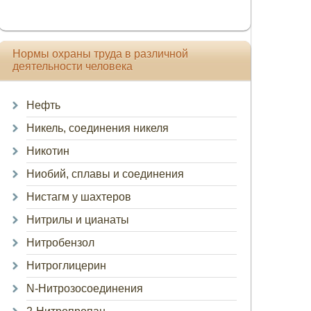
Нормы охраны труда в различной
деятельности человека
Нефть
Никель, соединения никеля
Никотин
Ниобий, сплавы и соединения
Нистагм у шахтеров
Нитрилы и цианаты
Нитробензол
Нитроглицерин
N-Нитрозосоединения