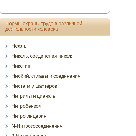
Нормы охраны труда в различной
деятельности человека
Нефть
Никель, соединения никеля
Никотин
Ниобий, сплавы и соединения
Нистагм у шахтеров
Нитрилы и цианаты
Нитробензол
Нитроглицерин
N-Нитрозосоединения