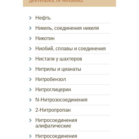
деятельности человека
Нефть
Никель, соединения никеля
Никотин
Ниобий, сплавы и соединения
Нистагм у шахтеров
Нитрилы и цианаты
Нитробензол
Нитроглицерин
N-Нитрозосоединения
2-Нитропропан
Нитросоединения
алифатические
Нитросоединения