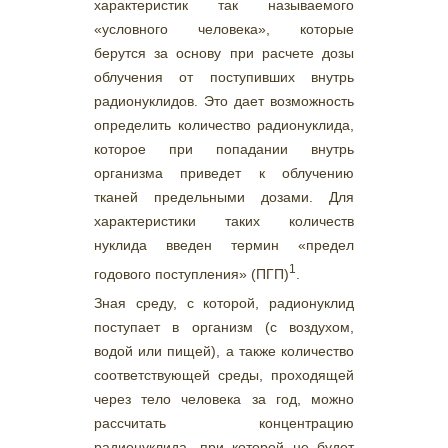
характеристик так называемого
«условного человека», которые
берутся за основу при расчете дозы
облучения от поступивших внутрь
радионуклидов. Это дает возможность
определить количество радионуклида,
которое при попадании внутрь
организма приведет к облучению
тканей предельными дозами. Для
характеристики таких количеств
нуклида введен термин «предел
1
годового поступления» (ПГП)
.
Зная среду, с которой, радионуклид
поступает в организм (с воздухом,
водой или пищей), а также количество
соответствующей среды, проходящей
через тело человека за год, можно
рассчитать концентрацию
радионуклида, при которой не будет