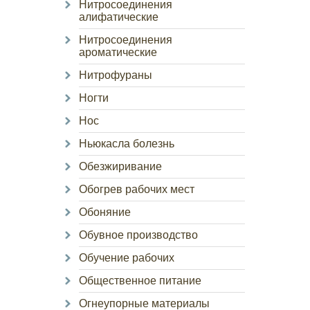
Нитросоединения
алифатические
Нитросоединения
ароматические
Нитрофураны
Ногти
Нос
Ньюкасла болезнь
Обезжиривание
Обогрев рабочих мест
Обоняние
Обувное производство
Обучение рабочих
Общественное питание
Огнеупорные материалы