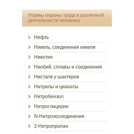
Нормы охраны труда в различной
деятельности человека
Нефть
Никель, соединения никеля
Никотин
Ниобий, сплавы и соединения
Нистагм у шахтеров
Нитрилы и цианаты
Нитробензол
Нитроглицерин
N-Нитрозосоединения
2-Нитропропан