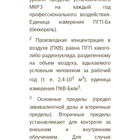
МКРЗ на каждый год
профессионального воздействия.
Единица измерения ПГП-Бк
(беккерель).
2
Производная концентрация в
воздухе (ПКВ) равна ПГП какого-
либо радионуклида, разделенному
на объем воздуха, вдыхаемого
условным человеком за рабочий
3
3
год (т. е. 2,4-10
м
); единица
3
измерения ПКВ-Бк/м
.
3
Основные пределы (предел
эквивалентной дозы и вторичные
пределы). Вторичные пределы
устанавливают для контроля за
внешним и внутренним
облучением. Для случая