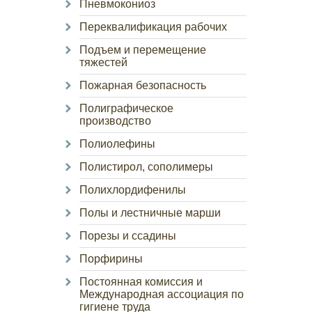
Пневмокониоз
Переквалификация рабочих
Подъем и перемещение
тяжестей
Пожарная безопасность
Полиграфическое
производство
Полиолефины
Полистирол, сополимеры
Полихлордифенилы
Полы и лестничные марши
Порезы и ссадины
Порфирины
Постоянная комиссия и
Международная ассоциация по
гигиене труда