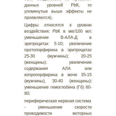
данных уровней РbК, то
упомянутые выше эффекты не
проявляются).
Цифры относятся к уровню
воздействия: РbК в мкг/100 мл:
уменьшение B-АЛА-Д в
эритроцитах 5-10; увеличение
протопорфирина в эритроцитах
25-30 (мужчины); 20-25
(женщины); увеличение
содержания АЛА или
копропорфирина в моче 35-15
(мужчины), 30-40 (женщины);
уменьшение гемоглобина (Гб) 60-
80;
периферическая нервная система
- уменьшение скорости
проводимости моторных