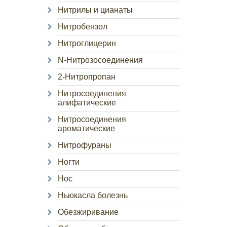
Нитрилы и цианаты
Нитробензол
Нитроглицерин
N-Нитрозосоединения
2-Нитропропан
Нитросоединения
алифатические
Нитросоединения
ароматические
Нитрофураны
Ногти
Нос
Ньюкасла болезнь
Обезжиривание