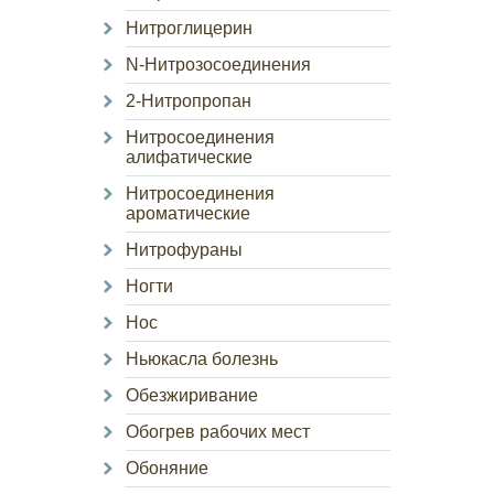
Нитроглицерин
N-Нитрозосоединения
2-Нитропропан
Нитросоединения
алифатические
Нитросоединения
ароматические
Нитрофураны
Ногти
Нос
Ньюкасла болезнь
Обезжиривание
Обогрев рабочих мест
Обоняние