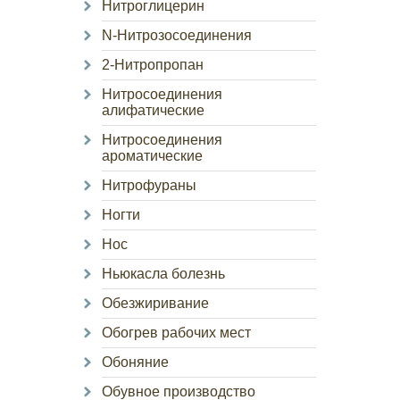
Нитроглицерин
N-Нитрозосоединения
2-Нитропропан
Нитросоединения
алифатические
Нитросоединения
ароматические
Нитрофураны
Ногти
Нос
Ньюкасла болезнь
Обезжиривание
Обогрев рабочих мест
Обоняние
Обувное производство