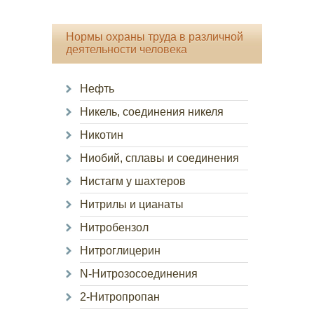
Нормы охраны труда в различной
деятельности человека
Нефть
Никель, соединения никеля
Никотин
Ниобий, сплавы и соединения
Нистагм у шахтеров
Нитрилы и цианаты
Нитробензол
Нитроглицерин
N-Нитрозосоединения
2-Нитропропан